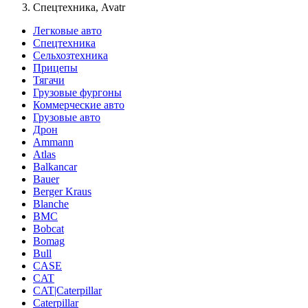
Спецтехника, Avatr
Легковые авто
Спецтехника
Сельхозтехника
Прицепы
Тягачи
Грузовые фургоны
Коммерческие авто
Грузовые авто
Дрон
Ammann
Atlas
Balkancar
Bauer
Berger Kraus
Blanche
BMC
Bobcat
Bomag
Bull
CASE
CAT
CAT|Caterpillar
Caterpillar