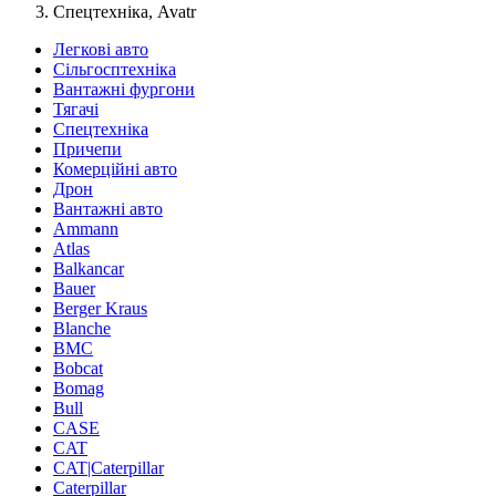
Спецтехніка, Avatr
Легкові авто
Сільгосптехніка
Вантажні фургони
Тягачі
Спецтехніка
Причепи
Комерційні авто
Дрон
Вантажні авто
Ammann
Atlas
Balkancar
Bauer
Berger Kraus
Blanche
BMC
Bobcat
Bomag
Bull
CASE
CAT
CAT|Caterpillar
Caterpillar