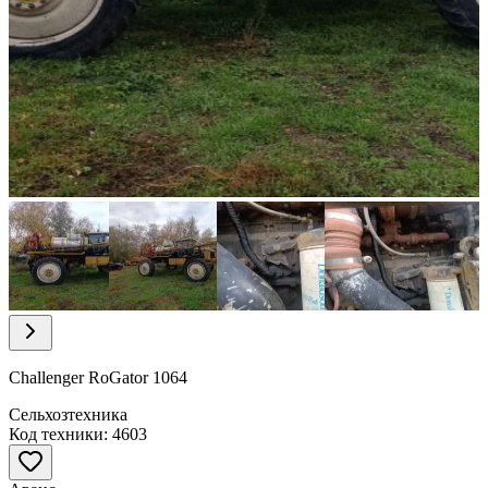
Item
1
of
35
Item
1
of
Challenger RoGator 1064
35
Сельхозтехника
Код техники: 4603