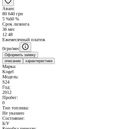
Аванс
80 640
грн
5
%
60
%
Срок лизинга
36
мес
12
48
Ежемесячный платеж
0
грн/мес
Оформить заявку
описание
характеристики
Марка:
Kogel
Модель:
S24
Год:
2012
Пробег:
0
Тип топлива:
Не указано
Состояние:
Б/У
Коробка передач: