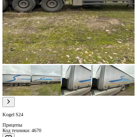
Item
1
of
12
Item
1
of
Kogel S24
12
Прицепы
Код техники: 4670