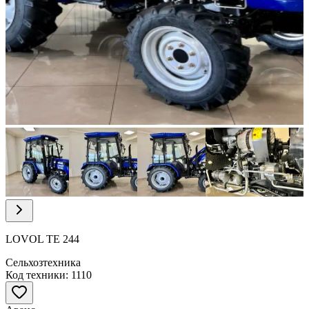
Item
1
of
25
Item
1
of
LOVOL ТЕ 244
25
Сельхозтехника
Код техники: 1110