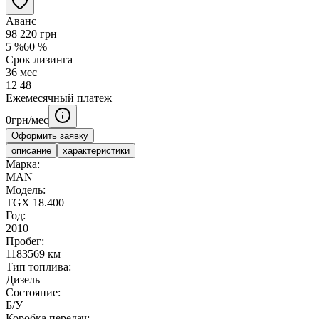
Аванс
98 220
грн
5
%
60
%
Срок лизинга
36
мес
12
48
Ежемесячный платеж
0
грн/мес
Оформить заявку
описание
характеристики
Марка:
MAN
Модель:
TGX 18.400
Год:
2010
Пробег:
1183569 км
Тип топлива:
Дизель
Состояние:
Б/У
Коробка передач: