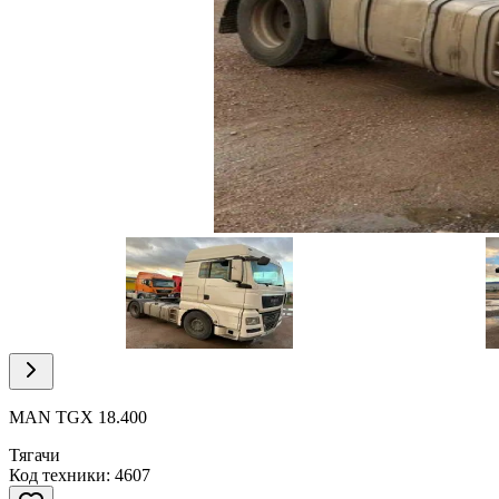
Item
1
of
13
Item
1
of
MAN TGX 18.400
13
Тягачи
Код техники: 4607