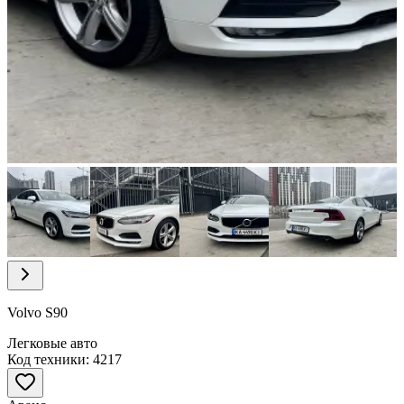
Item
1
of
7
Item
1
of
Volvo S90
7
Легковые авто
Код техники: 4217