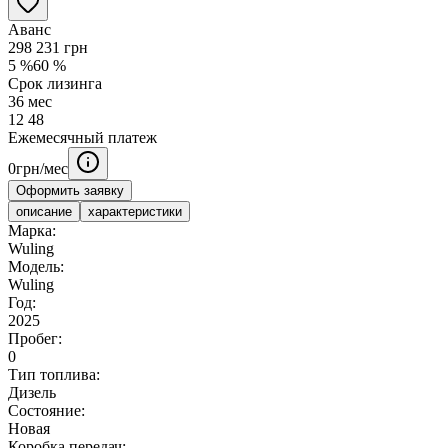
Аванс
298 231
грн
5
%
60
%
Срок лизинга
36
мес
12
48
Ежемесячный платеж
0
грн/мес
Оформить заявку
описание
характеристики
Марка:
Wuling
Модель:
Wuling
Год:
2025
Пробег:
0
Тип топлива:
Дизель
Состояние:
Новая
Коробка передач: