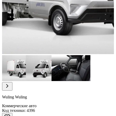
Item
1
of
3
Item
1
of
Wuling Wuling
3
Коммерческие авто
Код техники: 4396