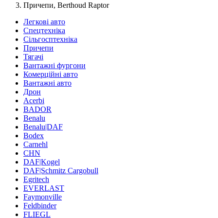
Причепи, Berthoud Raptor
Легкові авто
Спецтехніка
Сільгосптехніка
Причепи
Тягачі
Вантажні фургони
Комерційні авто
Вантажні авто
Дрон
Acerbi
BADOR
Benalu
Benalu|DAF
Bodex
Carnehl
CHN
DAF|Kogel
DAF|Schmitz Cargobull
Egritech
EVERLAST
Faymonville
Feldbinder
FLIEGL