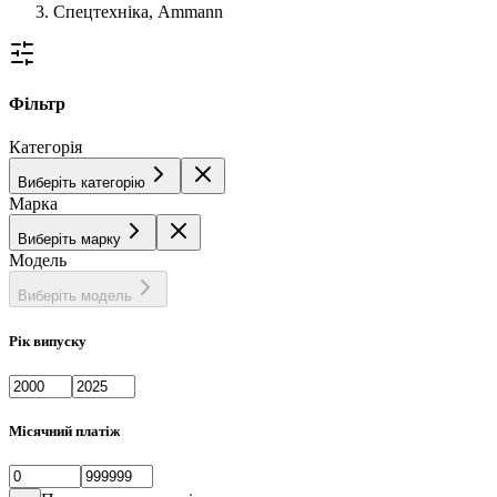
Спецтехніка, Ammann
Фільтр
Категорія
Виберіть категорію
Марка
Виберіть марку
Модель
Виберіть модель
Рік випуску
Місячний платіж