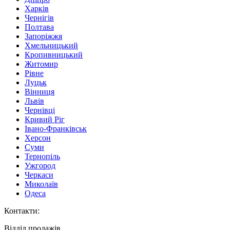
Харків
Чернігів
Полтава
Запоріжжя
Хмельницький
Кропивницький
Житомир
Рівне
Луцьк
Вінниця
Львів
Чернівці
Кривий Ріг
Івано-Франківськ
Херсон
Суми
Тернопіль
Ужгород
Черкаси
Миколаїв
Одеса
Контакти
:
Відділ продажів