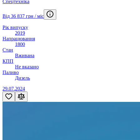
Спецтехніка
Від 36 837 грн / міс
Рік випуску
2019
Напрацювання
1800
Стан
Вживана
КПП
Не вказано
Паливо
Дизель
29.07.2024