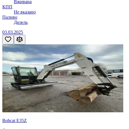
Вживана
КПП
Не вказано
Паливо
Дизель
03.03.2025
Bobcat E35Z