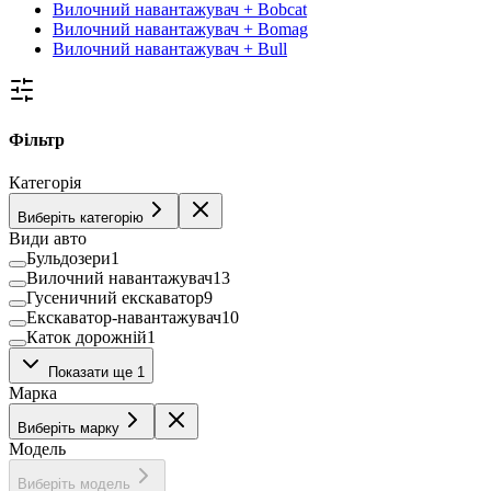
Вилочний навантажувач + Bobcat
Вилочний навантажувач + Bomag
Вилочний навантажувач + Bull
Фільтр
Категорія
Виберіть категорію
Види авто
Бульдозери
1
Вилочний навантажувач
13
Гусеничний екскаватор
9
Екскаватор-навантажувач
10
Каток дорожній
1
Міні екскаватор
1
Показати ще 1
Марка
Виберіть марку
Модель
Виберіть модель