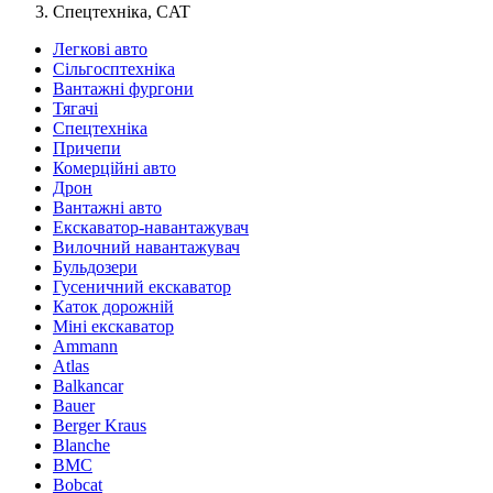
Спецтехніка, CAT
Легкові авто
Сільгосптехніка
Вантажні фургони
Тягачі
Спецтехніка
Причепи
Комерційні авто
Дрон
Вантажні авто
Екскаватор-навантажувач
Вилочний навантажувач
Бульдозери
Гусеничний екскаватор
Каток дорожній
Міні екскаватор
Ammann
Atlas
Balkancar
Bauer
Berger Kraus
Blanche
BMC
Bobcat