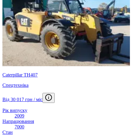
Caterpillar TH407
Спецтехніка
Від 30 017 грн / міс
Рік випуску
2009
Напрацювання
7000
Стан