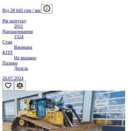
Від 28 045 грн / міс
Рік випуску
2011
Напрацювання
1524
Стан
Вживана
КПП
Не вказано
Паливо
Дизель
26.07.2024