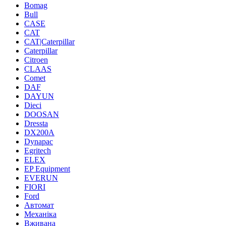
Bomag
Bull
CASE
CAT
CAT|Caterpillar
Caterpillar
Citroen
CLAAS
Comet
DAF
DAYUN
Dieci
DOOSAN
Dressta
DX200A
Dynapac
Egritech
ELEX
EP Equipment
EVERUN
FIORI
Ford
Автомат
Механіка
Вживана