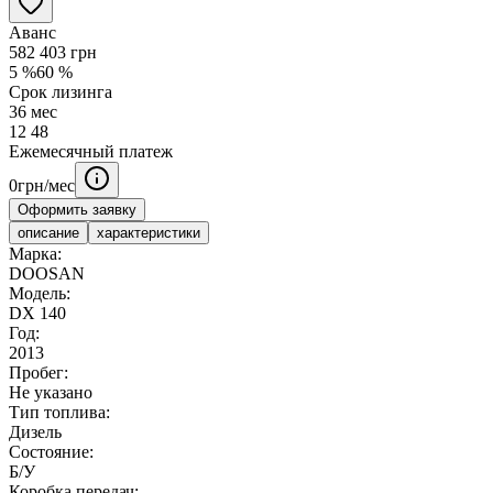
Аванс
582 403
грн
5
%
60
%
Срок лизинга
36
мес
12
48
Ежемесячный платеж
0
грн/мес
Оформить заявку
описание
характеристики
Марка:
DOOSAN
Модель:
DX 140
Год:
2013
Пробег:
Не указано
Тип топлива:
Дизель
Состояние:
Б/У
Коробка передач: