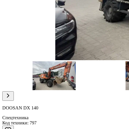
Item
1
of
10
Item
1
of
DOOSAN DX 140
10
Спецтехника
Код техники: 797