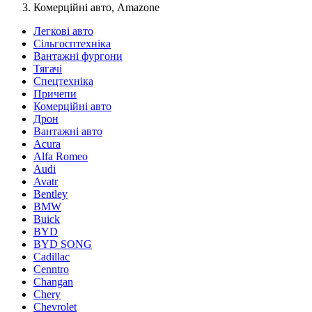
Комерційні авто, Amazone
Легкові авто
Сільгосптехніка
Вантажні фургони
Тягачі
Спецтехніка
Причепи
Комерційні авто
Дрон
Вантажні авто
Acura
Alfa Romeo
Audi
Avatr
Bentley
BMW
Buick
BYD
BYD SONG
Cadillac
Cenntro
Changan
Chery
Chevrolet