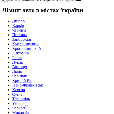
Лізинг авто в містах України
Дніпро
Харків
Чернігів
Полтава
Запоріжжя
Хмельницький
Кропивницький
Житомир
Рівне
Луцьк
Вінниця
Львів
Чернівці
Кривий Ріг
Івано-Франківськ
Херсон
Суми
Тернопіль
Ужгород
Черкаси
Миколаїв