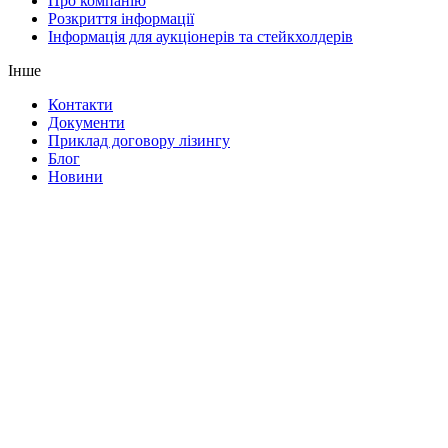
Про компанію
Розкриття інформації
Інформація для аукціонерів та стейкхолдерів
Інше
Контакти
Документи
Приклад договору лізингу
Блог
Новини