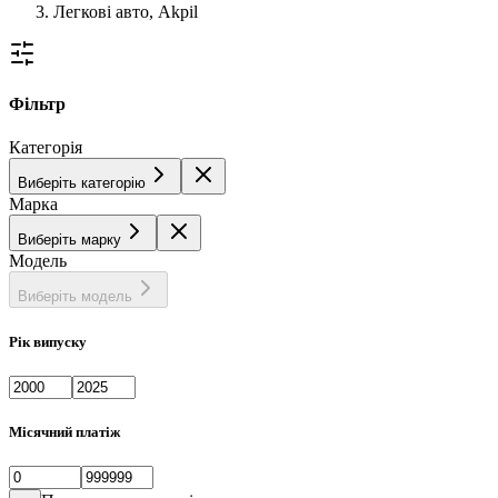
Легкові авто, Akpil
Фільтр
Категорія
Виберіть категорію
Марка
Виберіть марку
Модель
Виберіть модель
Рік випуску
Місячний платіж