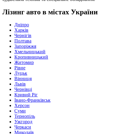
Лізинг авто в містах України
Дніпро
Харків
Чернігів
Полтава
Запоріжжя
Хмельницький
Кропивницький
Житомир
Рівне
Луцьк
Вінниця
Львів
Чернівці
Кривий Ріг
Івано-Франківськ
Херсон
Суми
Тернопіль
Ужгород
Черкаси
Миколаїв