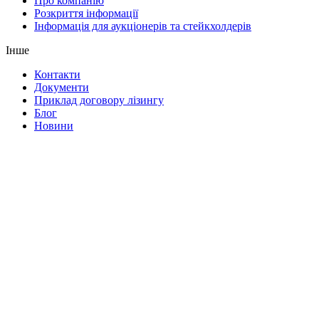
Про компанію
Розкриття інформації
Інформація для аукціонерів та стейкхолдерів
Інше
Контакти
Документи
Приклад договору лізингу
Блог
Новини