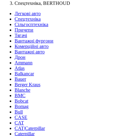
Спецтехніка, BERTHOUD
Легкові авто
Спецтехніка
Сільгосптехніка
Причепи
Тягачі
Вантажні фургони
Комерційні авто
Вантажні авто
Дрон
Ammann
Atlas
Balkancar
Bauer
Berger Kraus
Blanche
BMC
Bobcat
Bomag
Bull
CASE
CAT
CAT|Caterpillar
Caterpillar