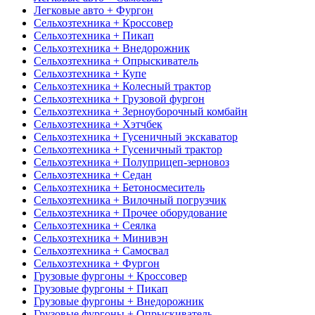
Легковые авто + Фургон
Сельхозтехника + Кроссовер
Сельхозтехника + Пикап
Сельхозтехника + Внедорожник
Сельхозтехника + Опрыскиватель
Сельхозтехника + Купе
Сельхозтехника + Колесный трактор
Сельхозтехника + Грузовой фургон
Сельхозтехника + Зерноуборочный комбайн
Сельхозтехника + Хэтчбек
Сельхозтехника + Гусеничный экскаватор
Сельхозтехника + Гусеничный трактор
Сельхозтехника + Полуприцеп-зерновоз
Сельхозтехника + Седан
Сельхозтехника + Бетоносмеситель
Сельхозтехника + Вилочный погрузчик
Сельхозтехника + Прочее оборудование
Сельхозтехника + Сеялка
Сельхозтехника + Минивэн
Сельхозтехника + Самосвал
Сельхозтехника + Фургон
Грузовые фургоны + Кроссовер
Грузовые фургоны + Пикап
Грузовые фургоны + Внедорожник
Грузовые фургоны + Опрыскиватель