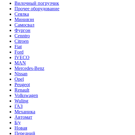
Вилочный погрузчик
Прочее оборудование
Сеялка
Минивэн
Самосвал
Фургон
Cenntro
Citroen
Fiat
Ford
IVECO
MAN
Mercedes-Benz
Nissan
Opel
Peugeot
Renault
Volkswagen
Wuling
ГАЗ
Механика
Автомат
Б/у
Новая
Передний