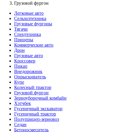
Грузовой фургон
Легковые авто
Сельхозтехника
Грузовые фургоны
Тягачи
Спецтехника
Прицепы
Коммерческие авто
Дрон
Грузовые авто
Кроссовер
Пикап
Внедорожник
Опрыскиватель
Купе
Колесный трактор
Грузовой фургон
Зерноуборочный комбайн
Хэтчбек
Гусеничный экскаватор
Гусеничный трактор
Полуприцеп-зерновоз
Седан
Бетоносмеситель