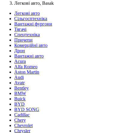
Легкові авто, Basak
Легкові авто
Сільгосптехніка
Вантажні фургони
Тягачі
Спецтехніка
Причепи
Комерційні авто
Дрон
Вантажні авто
Acura
Alfa Romeo
Aston Martin
Audi
Avatr
Bentley
BMW
Buick
BYD
BYD SONG
Cadillac
Chery
Chevrolet
Chrysler