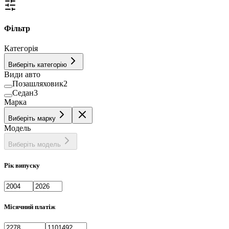
Фільтр
Категорія
Виберіть категорію
Види авто
Позашляховик
2
Седан
3
Марка
Виберіть марку
Модель
Виберіть модель
Рік випуску
Місячний платіж