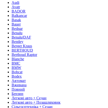
Audi
Avatr
BADOR
Balkancar
Basak
Bauer
Bednar
Benalu
Benalu|DAF
Bentley
Berger Kraus
BERTHOUD
Berthoud Raptor
Blanche
BMC
BMW
Bobcat
Bodex
Автомат
Вживана
Повний
Бензин
Легкові авто + Седан
Легкові авто + Позашляховик
Сільгосптехніка + Седан