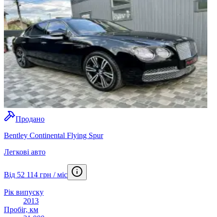
Продано
Bentley Continental Flying Spur
Легкові авто
Від 52 114 грн / міс
Рік випуску
2013
Пробіг, км