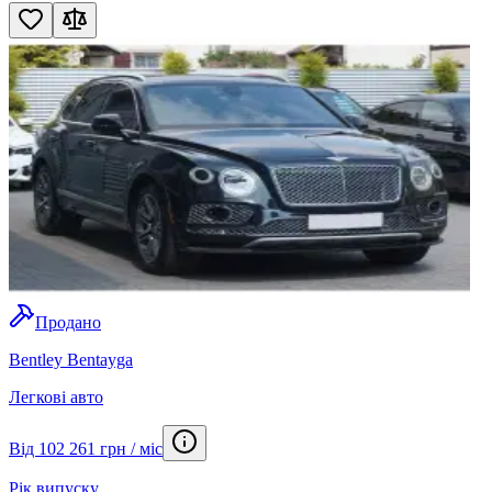
Продано
Bentley Bentayga
Легкові авто
Від 102 261 грн / міс
Рік випуску