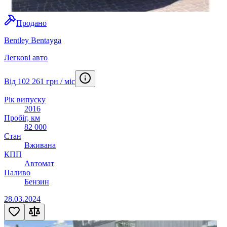
Продано
Bentley Bentayga
Легкові авто
Від 102 261 грн / міс
Рік випуску
2016
Пробіг, км
82 000
Стан
Вживана
КПП
Автомат
Паливо
Бензин
28.03.2024