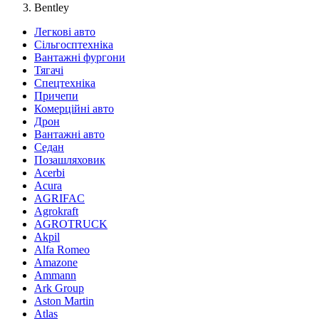
Bentley
Легкові авто
Сільгосптехніка
Вантажні фургони
Тягачі
Спецтехніка
Причепи
Комерційні авто
Дрон
Вантажні авто
Седан
Позашляховик
Acerbi
Acura
AGRIFAC
Agrokraft
AGROTRUCK
Akpil
Alfa Romeo
Amazone
Ammann
Ark Group
Aston Martin
Atlas