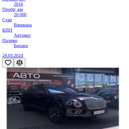
2016
Пробіг, км
20 000
Стан
Вживана
КПП
Автомат
Паливо
Бензин
28.03.2024