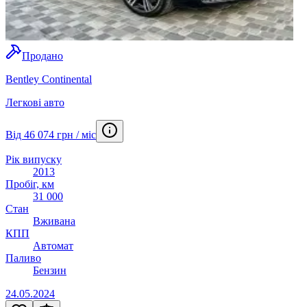
Продано
Bentley Continental
Легкові авто
Від 46 074 грн / міс
Рік випуску
2013
Пробіг, км
31 000
Стан
Вживана
КПП
Автомат
Паливо
Бензин
24.05.2024