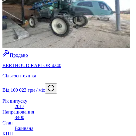
Продано
BERTHOUD RAPTOR 4240
Сільгосптехніка
Від 100 023 грн / міс
Рік випуску
2017
Напрацювання
3400
Стан
Вживана
КПП