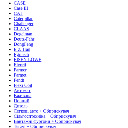
CASE
Case IH
CAT
Caterpillar
Challenger
CLAAS
Degelman
Deutz-Fahr
DongFeng
E-Z Trail
Egritech
EISEN LÖWE
Elvorti
Farmer
Farmet
Fendt
Flexi-Coil
Автомат
Вживана
Повний
Дизель
Легкові авто + Обприскувач
Сільгосптехніка + Обприскувач
Вантажні фургони + Обприскувач
Тягачі + Обприскувач