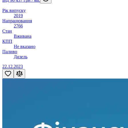
Від 96 437 грн / міс
Рік випуску
2019
Напрацювання
2766
Стан
Вживана
КПП
Не вказано
Паливо
Дизель
22.12.2023