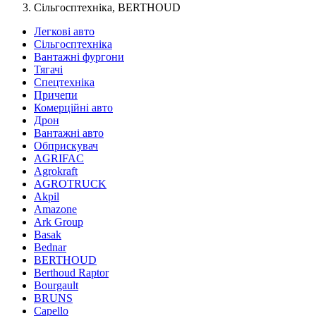
Сільгосптехніка, BERTHOUD
Легкові авто
Сільгосптехніка
Вантажні фургони
Тягачі
Спецтехніка
Причепи
Комерційні авто
Дрон
Вантажні авто
Обприскувач
AGRIFAC
Agrokraft
AGROTRUCK
Akpil
Amazone
Ark Group
Basak
Bednar
BERTHOUD
Berthoud Raptor
Bourgault
BRUNS
Capello