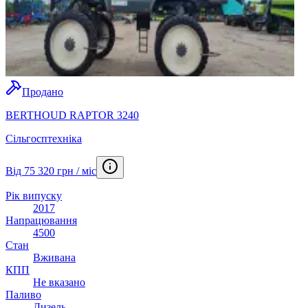
Продано
BERTHOUD RAPTOR 3240
Сільгосптехніка
Від 75 320 грн / міс
Рік випуску
2017
Напрацювання
4500
Стан
Вживана
КПП
Не вказано
Паливо
Дизель