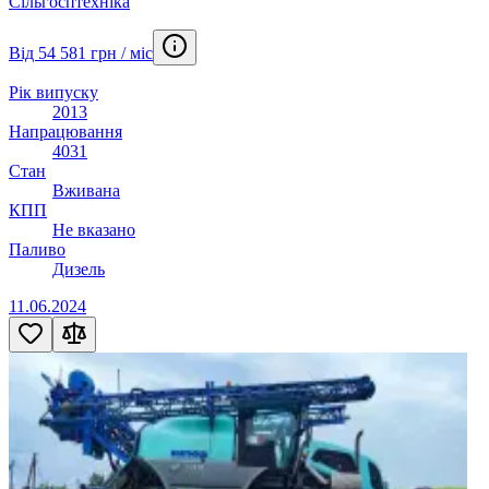
Сільгосптехніка
Від 54 581 грн / міс
Рік випуску
2013
Напрацювання
4031
Стан
Вживана
КПП
Не вказано
Паливо
Дизель
11.06.2024