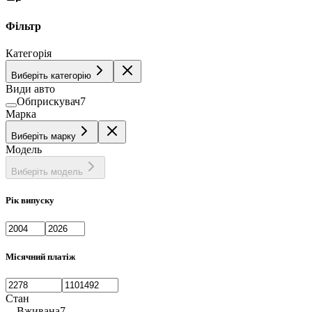
Фільтр
Категорія
Виберіть категорію
Види авто
Обприскувач
7
Марка
Виберіть марку
Модель
Виберіть модель
Рік випуску
Місячний платіж
Стан
Вживана
7