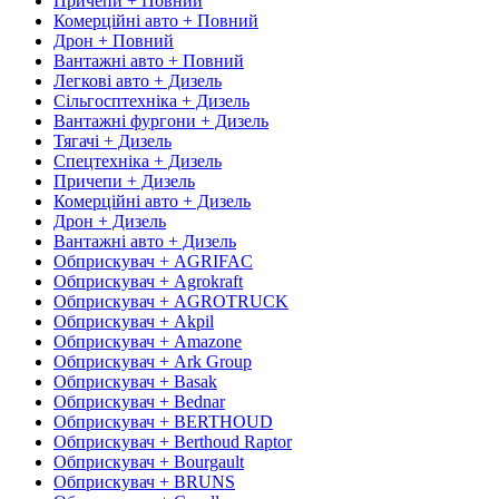
Причепи + Повний
Комерційні авто + Повний
Дрон + Повний
Вантажні авто + Повний
Легкові авто + Дизель
Сільгосптехніка + Дизель
Вантажні фургони + Дизель
Тягачі + Дизель
Спецтехніка + Дизель
Причепи + Дизель
Комерційні авто + Дизель
Дрон + Дизель
Вантажні авто + Дизель
Обприскувач + AGRIFAC
Обприскувач + Agrokraft
Обприскувач + AGROTRUCK
Обприскувач + Akpil
Обприскувач + Amazone
Обприскувач + Ark Group
Обприскувач + Basak
Обприскувач + Bednar
Обприскувач + BERTHOUD
Обприскувач + Berthoud Raptor
Обприскувач + Bourgault
Обприскувач + BRUNS