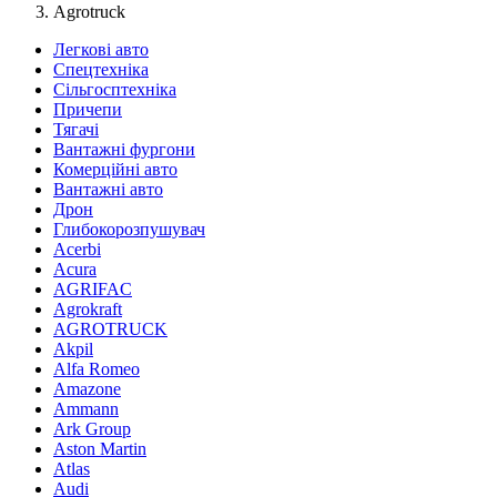
Agrotruck
Легкові авто
Спецтехніка
Сільгосптехніка
Причепи
Тягачі
Вантажні фургони
Комерційні авто
Вантажні авто
Дрон
Глибокорозпушувач
Acerbi
Acura
AGRIFAC
Agrokraft
AGROTRUCK
Akpil
Alfa Romeo
Amazone
Ammann
Ark Group
Aston Martin
Atlas
Audi