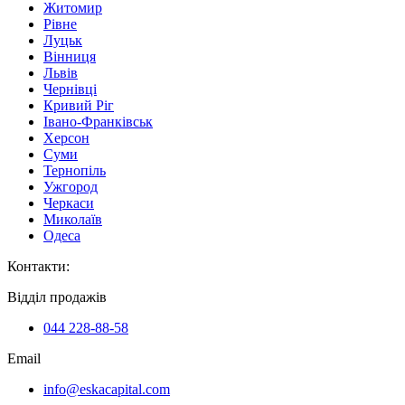
Житомир
Рівне
Луцьк
Вінниця
Львів
Чернівці
Кривий Ріг
Івано-Франківськ
Херсон
Суми
Тернопіль
Ужгород
Черкаси
Миколаїв
Одеса
Контакти
:
Відділ продажів
044 228-88-58
Email
info@eskacapital.com