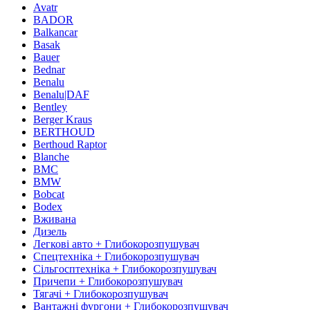
Avatr
BADOR
Balkancar
Basak
Bauer
Bednar
Benalu
Benalu|DAF
Bentley
Berger Kraus
BERTHOUD
Berthoud Raptor
Blanche
BMC
BMW
Bobcat
Bodex
Вживана
Дизель
Легкові авто + Глибокорозпушувач
Спецтехніка + Глибокорозпушувач
Сільгосптехніка + Глибокорозпушувач
Причепи + Глибокорозпушувач
Тягачі + Глибокорозпушувач
Вантажні фургони + Глибокорозпушувач