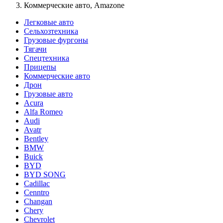
Коммерческие авто, Amazone
Легковые авто
Сельхозтехника
Грузовые фургоны
Тягачи
Спецтехника
Прицепы
Коммерческие авто
Дрон
Грузовые авто
Acura
Alfa Romeo
Audi
Avatr
Bentley
BMW
Buick
BYD
BYD SONG
Cadillac
Cenntro
Changan
Chery
Chevrolet