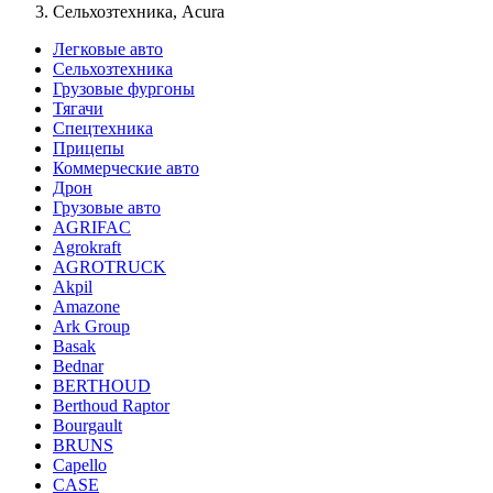
Сельхозтехника, Acura
Легковые авто
Сельхозтехника
Грузовые фургоны
Тягачи
Спецтехника
Прицепы
Коммерческие авто
Дрон
Грузовые авто
AGRIFAC
Agrokraft
AGROTRUCK
Akpil
Amazone
Ark Group
Basak
Bednar
BERTHOUD
Berthoud Raptor
Bourgault
BRUNS
Capello
CASE