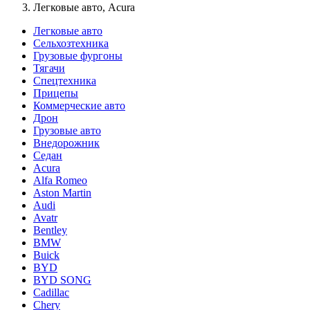
Легковые авто, Acura
Легковые авто
Сельхозтехника
Грузовые фургоны
Тягачи
Спецтехника
Прицепы
Коммерческие авто
Дрон
Грузовые авто
Внедорожник
Седан
Acura
Alfa Romeo
Aston Martin
Audi
Avatr
Bentley
BMW
Buick
BYD
BYD SONG
Cadillac
Chery