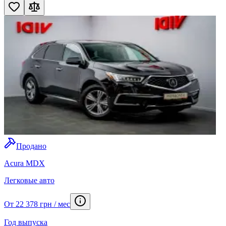
Продано
Acura MDX
Легковые авто
От 22 378 грн / мес
Год выпуска