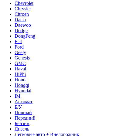
Chevrolet
Chrysler
Citroen
Dacia
Daewoo
Dodge
DongFeng
Fiat
Ford
Geely
Genesis
GMC
Haval
HiPhi
Honda
Hongqi
Hyundai
IM
Автомат
Б/У
Полный
Передний
Бензин
Дизель
Легковые авто + Внедорожник