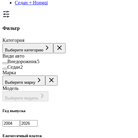
Седан + Hongqi
Фильтр
Категория
Выберите категорию
Види авто
Внедорожник
5
Седан
2
Марка
Выберите марку
Модель
Выберите модель
Год выпуска
Ежемесячный платеж