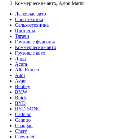
Коммерческие авто, Aston Martin
Легковые авто
Спецтехника
Сельхозтехника
Прицепы
Тягачи
Грузовые фургоны
Коммерческие авто
Грузовые авто
Дрон
Acura
Alfa Romeo
Audi
Avatr
Bentley
BMW
Buick
BYD
BYD SONG
Cadillac
Cenntro
Changan
Chery
Chevrolet