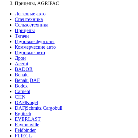
Прицепы, AGRIFAC
Легковые авто
Спецтехника
Сельхозтехника
Прицепы
Тягачи
Грузовые фургоны
Коммерческие авто
Грузовые авто
Дрон
Acerbi
BADOR
Benalu
Benalu|DAF
Bodex
Carnehl
CHN
DAF|Kogel
DAF|Schmitz Cargobull
Egritech
EVERLAST
Faymonville
Feldbinder
FLIEGL