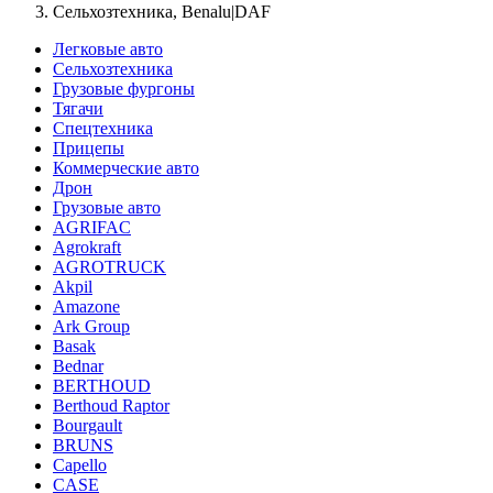
Сельхозтехника, Benalu|DAF
Легковые авто
Сельхозтехника
Грузовые фургоны
Тягачи
Спецтехника
Прицепы
Коммерческие авто
Дрон
Грузовые авто
AGRIFAC
Agrokraft
AGROTRUCK
Akpil
Amazone
Ark Group
Basak
Bednar
BERTHOUD
Berthoud Raptor
Bourgault
BRUNS
Capello
CASE