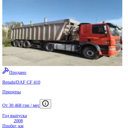
Продано
Benalu|DAF CF 410
Прицепы
От 30 468 грн / мес
Год выпуска
2008
Пробег, км