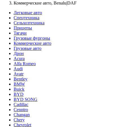
Коммерческие авто, Benalu|DAF
Легковые авто
Спецтехника
Сельхозтехника
Прицепы
Тягачи
Грузовые фургоны
Коммерческие авто
Грузовые авто
Дрон
Acura
Alfa Romeo
Audi
Avatr
Bentley
BMW
Buick
BYD
BYD SONG
Cadillac
Cenntro
Changan
Chery
Chevrolet