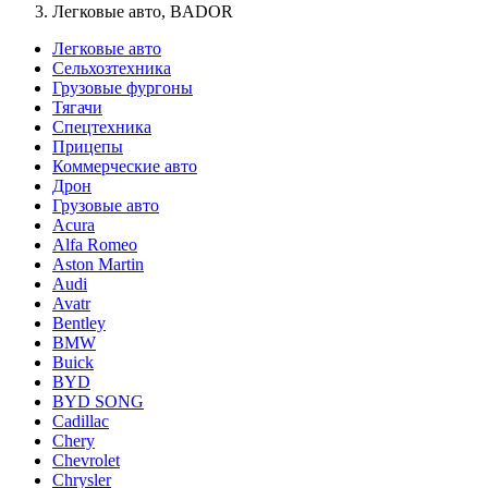
Легковые авто, BADOR
Легковые авто
Сельхозтехника
Грузовые фургоны
Тягачи
Спецтехника
Прицепы
Коммерческие авто
Дрон
Грузовые авто
Acura
Alfa Romeo
Aston Martin
Audi
Avatr
Bentley
BMW
Buick
BYD
BYD SONG
Cadillac
Chery
Chevrolet
Chrysler