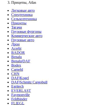
Прицепы, Atlas
Легковые авто
Спецтехника
Сельхозтехника
Прицепы
Тягачи
Грузовые фургоны
Коммерческие авто
Грузовые авто
Дрон
Acerbi
BADOR
Benalu
Benalu|DAF
Bodex
Carnehl
CHN
DAF|Kogel
DAF|Schmitz Cargobull
Egritech
EVERLAST
Faymonville
Feldbinder
FLIEGL