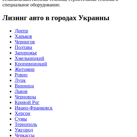
специальное оборудование.
Лизинг авто в городах Украины
Днепр
Харьков
Чернигов
Полтава
Запорожье
Хмельницкий
Кропивницкий
Житомир
Ровно
Луцк
Винница
Львов
Черновцы
Кривой Рог
Ивано-Франковск
Херсон
Сумы
Тернополь
Ужгород
Черкассы