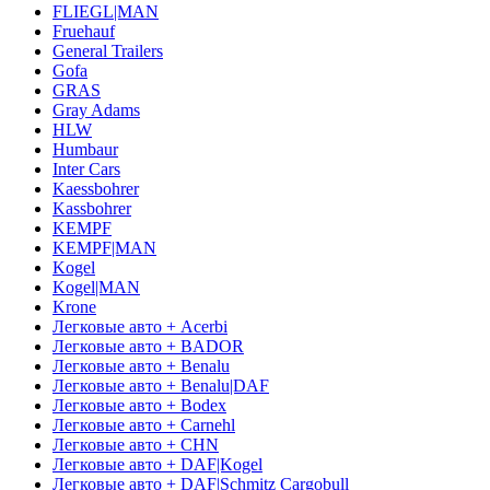
FLIEGL|MAN
Fruehauf
General Trailers
Gofa
GRAS
Gray Adams
HLW
Humbaur
Inter Cars
Kaessbohrer
Kassbohrer
KEMPF
KEMPF|MAN
Kogel
Kogel|MAN
Krone
Легковые авто + Acerbi
Легковые авто + BADOR
Легковые авто + Benalu
Легковые авто + Benalu|DAF
Легковые авто + Bodex
Легковые авто + Carnehl
Легковые авто + CHN
Легковые авто + DAF|Kogel
Легковые авто + DAF|Schmitz Cargobull