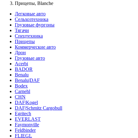
Прицепы, Blanche
Легковые авто
Сельхозтехника
Грузовые фургоны
Тягачи
Спецтехника
Прицепы
Коммерческие авто
Дрон
Грузовые авто
Acerbi
BADOR
Benalu
Benalu|DAF
Bodex
Carnehl
CHN
DAF|Kogel
DAF|Schmitz Cargobull
Egritech
EVERLAST
Faymonville
Feldbinder
FLIEGL