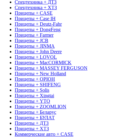
Спецтехника + ДТЗ
Спецтехника + ХТЗ
Прицепы + CASE
Прицепы + Case IH
Прицепы + Deutz-Fahr
Прицепы + DongFeng
Прицепы + Farmer
Прицепы + JCB
Прицепы + JINMA
Прицепы + John Deere
Прицепы + LOVOL
Прицепы + MacCORMICK
Прицепы + MASSEY FERGUSON
Прицепы + New Holland
Прицепы + OРІОН
Прицепы + SHIFENG
Прицепы + Solis
Прицепы + Xingtai
Прицепы + YTO
Прицепы + ZOOMLION
Прицепы + Беларус
Прицепы + БУЛАТ
Прицепы + ДТЗ
Прицепы + ХТЗ
Коммерческие авто + CASE