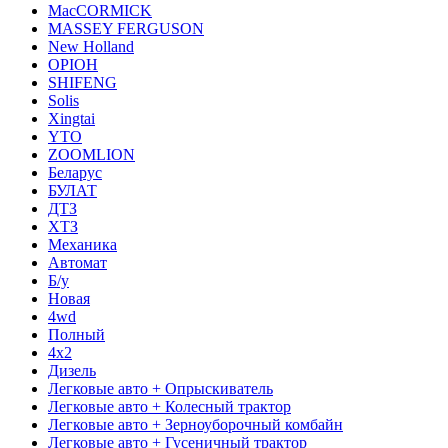
MacCORMICK
MASSEY FERGUSON
New Holland
OРІОН
SHIFENG
Solis
Xingtai
YTO
ZOOMLION
Беларус
БУЛАТ
ДТЗ
ХТЗ
Механика
Автомат
Б/у
Новая
4wd
Полный
4x2
Дизель
Легковые авто + Опрыскиватель
Легковые авто + Колесный трактор
Легковые авто + Зерноуборочный комбайн
Легковые авто + Гусеничный трактор