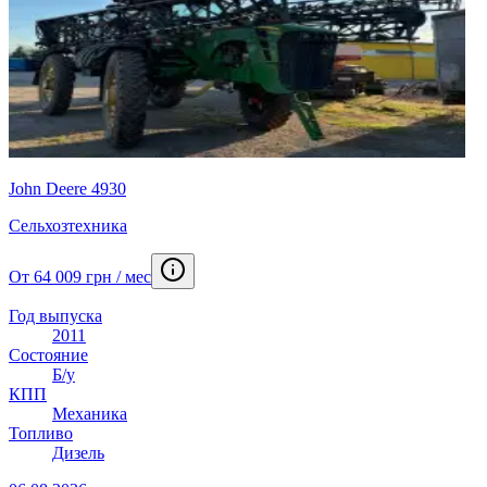
John Deere 4930
Сельхозтехника
От 64 009 грн / мес
Год выпуска
2011
Состояние
Б/у
КПП
Механика
Топливо
Дизель