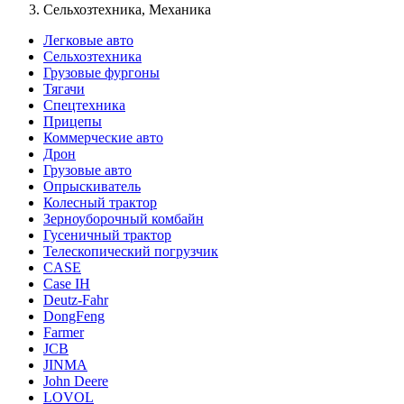
Сельхозтехника, Механика
Легковые авто
Сельхозтехника
Грузовые фургоны
Тягачи
Спецтехника
Прицепы
Коммерческие авто
Дрон
Грузовые авто
Опрыскиватель
Колесный трактор
Зерноуборочный комбайн
Гусеничный трактор
Телескопический погрузчик
CASE
Case IH
Deutz-Fahr
DongFeng
Farmer
JCB
JINMA
John Deere
LOVOL