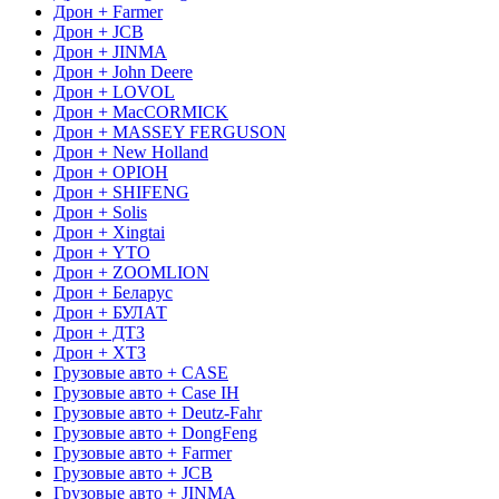
Дрон + Farmer
Дрон + JCB
Дрон + JINMA
Дрон + John Deere
Дрон + LOVOL
Дрон + MacCORMICK
Дрон + MASSEY FERGUSON
Дрон + New Holland
Дрон + OРІОН
Дрон + SHIFENG
Дрон + Solis
Дрон + Xingtai
Дрон + YTO
Дрон + ZOOMLION
Дрон + Беларус
Дрон + БУЛАТ
Дрон + ДТЗ
Дрон + ХТЗ
Грузовые авто + CASE
Грузовые авто + Case IH
Грузовые авто + Deutz-Fahr
Грузовые авто + DongFeng
Грузовые авто + Farmer
Грузовые авто + JCB
Грузовые авто + JINMA