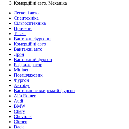
Комерційні авто, Механіка
Легкові авто
Спецтехніка
Сільгосптехніка
Причепи
Тягачі
Вантажні фургони
Комерційні авто
Вантажні авто
Дрон
Вантажний фургон
Рефрижератор
Мінівен
Позашляховик
Фургон
Автобус
Вантажопасажирський фургон
Alfa Romeo
Audi
BMW
Chery
Chevrolet
Citroen
Dacia