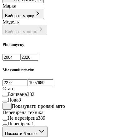
Марка
Виберіть марку
Модель
Виберіть модель
Рік випуску
Місячний платіж
Стан
Вживана
382
Нова
8
Показувати продані авто
Перевірена техніка
Не перевірена
389
Перевірена
1
Показати більше