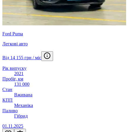
Ford Puma
Легкові авто
Від 14 155 грн / міс
Рік випуску
2021
Пробіг, км
131 000
Стан
Вживана
КПП
Механіка
Паливо
Гібрид
01.11.2025