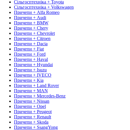
Сільгосптехніка + Toyota
Сільгосптехніка + Volkswagen
Причепи + Alfa Romeo
Причепи + Audi
Причепи + BMW
Причепи + Chery
Причепи + Chevrolet
Причепи + Citroen
Причепи + Dacia
Причепи + Fiat
Причепи + Ford
Причепи + Haval
Причепи + Hyundai
Причепи + Isuzu
Причепи + IVECO
Причепи + Kia
Причепи + Land Rover
Причепи + MAN
Причепи + Mercedes-Benz
Причепи + Nissan
Причепи + Opel
Причепи + Peugeot
Причепи + Renault
Причепи + Skoda
Причепи + SsangYong