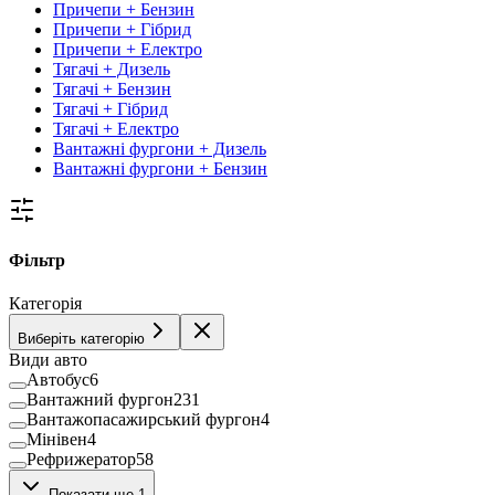
Причепи + Бензин
Причепи + Гібрид
Причепи + Електро
Тягачі + Дизель
Тягачі + Бензин
Тягачі + Гібрид
Тягачі + Електро
Вантажні фургони + Дизель
Вантажні фургони + Бензин
Фільтр
Категорія
Виберіть категорію
Види авто
Автобус
6
Вантажний фургон
231
Вантажопасажирський фургон
4
Мінівен
4
Рефрижератор
58
Фургон
7
Показати ще 1