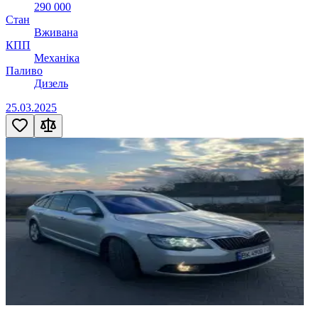
290 000
Стан
Вживана
КПП
Механіка
Паливо
Дизель
25.03.2025