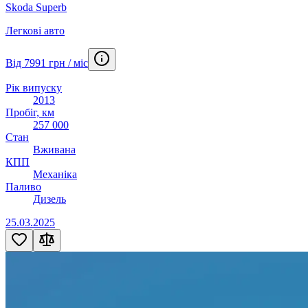
Skoda Superb
Легкові авто
Від 7991 грн / міс
Рік випуску
2013
Пробіг, км
257 000
Стан
Вживана
КПП
Механіка
Паливо
Дизель
25.03.2025