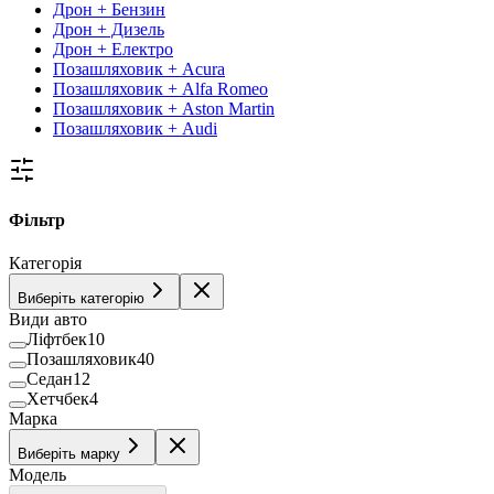
Дрон + Бензин
Дрон + Дизель
Дрон + Електро
Позашляховик + Acura
Позашляховик + Alfa Romeo
Позашляховик + Aston Martin
Позашляховик + Audi
Фільтр
Категорія
Виберіть категорію
Види авто
Ліфтбек
10
Позашляховик
40
Седан
12
Хетчбек
4
Марка
Виберіть марку
Модель