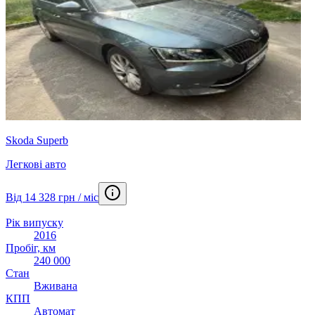
Skoda Superb
Легкові авто
Від 14 328 грн / міс
Рік випуску
2016
Пробіг, км
240 000
Стан
Вживана
КПП
Автомат