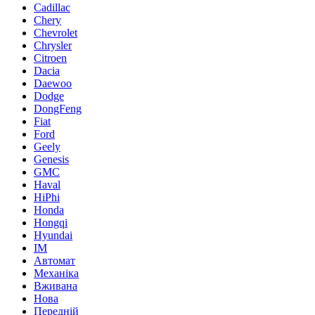
Cadillac
Chery
Chevrolet
Chrysler
Citroen
Dacia
Daewoo
Dodge
DongFeng
Fiat
Ford
Geely
Genesis
GMC
Haval
HiPhi
Honda
Hongqi
Hyundai
IM
Автомат
Механіка
Вживана
Нова
Передній