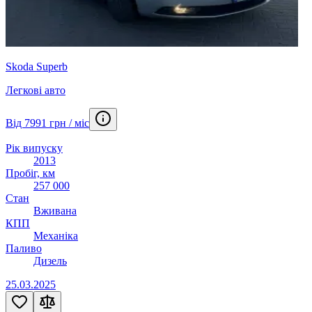
Skoda Superb
Легкові авто
Від 7991 грн / міс
Рік випуску
2013
Пробіг, км
257 000
Стан
Вживана
КПП
Механіка
Паливо
Дизель
25.03.2025