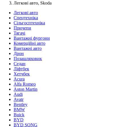
Легкові авто, Skoda
Легкові авто
Спецтехніка
Сільгосптехніка
Причепи
Тягачі
Вантажні фургони
Комерційні авто
Вантажні авто
Дрон
Позашляховик
Седан
Ліфтбек
Хетчбек
Acura
Alfa Romeo
Aston Martin
Audi
Avatr
Bentley
BMW
Buick
BYD
BYD SONG