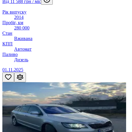
Від 11 588 грн / міс
Рік випуску
2014
Пробіг, км
280 000
Стан
Вживана
КПП
Автомат
Паливо
Дизель
01.11.2025