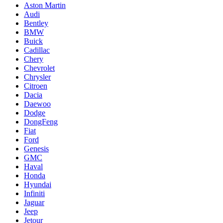
Aston Martin
Audi
Bentley
BMW
Buick
Cadillac
Chery
Chevrolet
Chrysler
Citroen
Dacia
Daewoo
Dodge
DongFeng
Fiat
Ford
Genesis
GMC
Haval
Honda
Hyundai
Infiniti
Jaguar
Jeep
Jetour