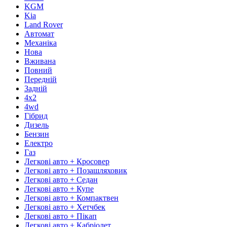
KGM
Kia
Land Rover
Автомат
Механіка
Нова
Вживана
Повний
Передній
Задній
4х2
4wd
Гібрид
Дизель
Бензин
Електро
Газ
Легкові авто + Кросовер
Легкові авто + Позашляховик
Легкові авто + Седан
Легкові авто + Купе
Легкові авто + Компактвен
Легкові авто + Хетчбек
Легкові авто + Пікап
Легкові авто + Кабріолет