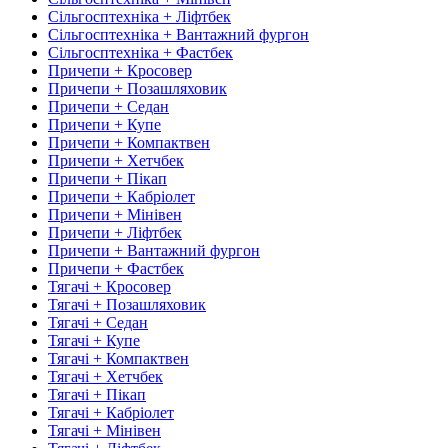
Сільгосптехніка + Ліфтбек
Сільгосптехніка + Вантажний фургон
Сільгосптехніка + Фастбек
Причепи + Кросовер
Причепи + Позашляховик
Причепи + Седан
Причепи + Купе
Причепи + Компактвен
Причепи + Хетчбек
Причепи + Пікап
Причепи + Кабріолет
Причепи + Мінівен
Причепи + Ліфтбек
Причепи + Вантажний фургон
Причепи + Фастбек
Тягачі + Кросовер
Тягачі + Позашляховик
Тягачі + Седан
Тягачі + Купе
Тягачі + Компактвен
Тягачі + Хетчбек
Тягачі + Пікап
Тягачі + Кабріолет
Тягачі + Мінівен