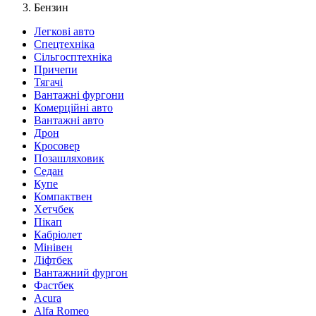
Бензин
Легкові авто
Спецтехніка
Сільгосптехніка
Причепи
Тягачі
Вантажні фургони
Комерційні авто
Вантажні авто
Дрон
Кросовер
Позашляховик
Седан
Купе
Компактвен
Хетчбек
Пікап
Кабріолет
Мінівен
Ліфтбек
Вантажний фургон
Фастбек
Acura
Alfa Romeo