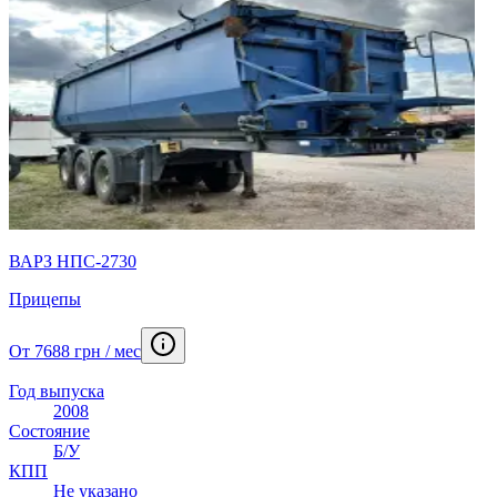
ВАРЗ НПС-2730
Прицепы
От 7688 грн / мес
Год выпуска
2008
Состояние
Б/У
КПП
Не указано