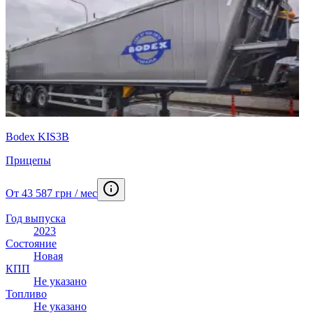
Bodex KIS3B
Прицепы
От 43 587 грн / мес
Год выпуска
2023
Состояние
Новая
КПП
Не указано
Топливо
Не указано