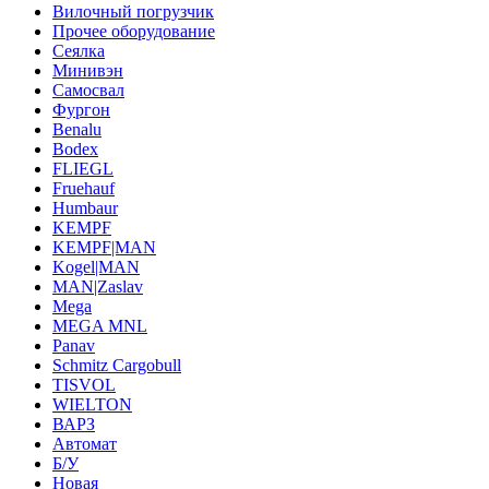
Вилочный погрузчик
Прочее оборудование
Сеялка
Минивэн
Самосвал
Фургон
Benalu
Bodex
FLIEGL
Fruehauf
Humbaur
KEMPF
KEMPF|MAN
Kogel|MAN
MAN|Zaslav
Mega
MEGA MNL
Panav
Schmitz Cargobull
TISVOL
WIELTON
ВАРЗ
Автомат
Б/У
Новая