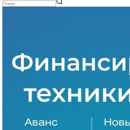
Прочее оборудование
1
Пружинная борона
1
Разбрасыватель удобрений
5
Рефрижератор
76
Самосвал
44
Свеклоуборочный комбайн
10
Седан
443
Сеялка
36
Тележка для жатки
3
Телескопический погрузчик
6
Тентованный полуприцеп
55
Топливозаправщик
3
Трал
2
Фастбек
1
Фреза-ротатор
1
Фургон
10
Хэтчбек
133
Штабелеукладачик
2
Эвакуатор
10
Экскаватор-погрузчик
65
Mulcher
1