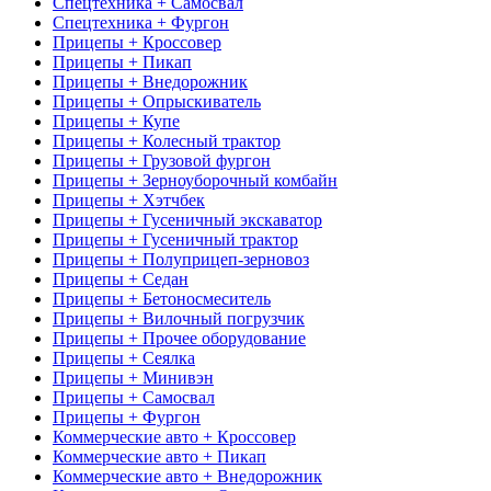
Спецтехника + Самосвал
Спецтехника + Фургон
Прицепы + Кроссовер
Прицепы + Пикап
Прицепы + Внедорожник
Прицепы + Опрыскиватель
Прицепы + Купе
Прицепы + Колесный трактор
Прицепы + Грузовой фургон
Прицепы + Зерноуборочный комбайн
Прицепы + Хэтчбек
Прицепы + Гусеничный экскаватор
Прицепы + Гусеничный трактор
Прицепы + Полуприцеп-зерновоз
Прицепы + Седан
Прицепы + Бетоносмеситель
Прицепы + Вилочный погрузчик
Прицепы + Прочее оборудование
Прицепы + Сеялка
Прицепы + Минивэн
Прицепы + Самосвал
Прицепы + Фургон
Коммерческие авто + Кроссовер
Коммерческие авто + Пикап
Коммерческие авто + Внедорожник