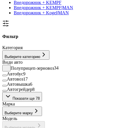
Внедорожник + KEMPF
Внедорожник + KEMPF|MAN
Внедорожник + Kogel|MAN
Фильтр
Категория
Выберите категорию
Види авто
Полуприцеп-зерновоз
34
Автобус
9
Автовоз
17
Автовышка
6
Автогрейдер
8
Автомобильный кран
14
Показати ще 78
Автоцистерна
2
Марка
Асенізатор
3
Асфальтоукладач
3
Выберите марку
Бензовоз
3
Модель
Бетононасос
1
Бетоносмеситель
10
Выберите модель