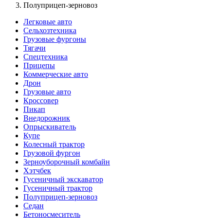
Полуприцеп-зерновоз
Легковые авто
Сельхозтехника
Грузовые фургоны
Тягачи
Спецтехника
Прицепы
Коммерческие авто
Дрон
Грузовые авто
Кроссовер
Пикап
Внедорожник
Опрыскиватель
Купе
Колесный трактор
Грузовой фургон
Зерноуборочный комбайн
Хэтчбек
Гусеничный экскаватор
Гусеничный трактор
Полуприцеп-зерновоз
Седан
Бетоносмеситель