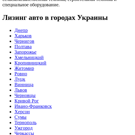
специальное оборудование.
Лизинг авто в городах Украины
Днепр
Харьков
Чернигов
Полтава
Запорожье
Хмельницкий
Кропивницкий
Житомир
Ровно
Луцк
Винница
Львов
Черновцы
Кривой Рог
Ивано-Франковск
Херсон
Сумы
Тернополь
Ужгород
Черкассы