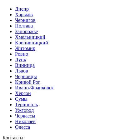
Днепр
Харьков
Чернигов
Полтава
Запорожье
Хмельницкий
Кропивницкий
Житомир
Ровно
Луцк
Винница
Львов
Черновцы
Кривой Рог
Ивано-Франковск
Херсон
Сумы
Тернополь
Ужгород
Черкассы
Николаев
Одесса
Контакты
: