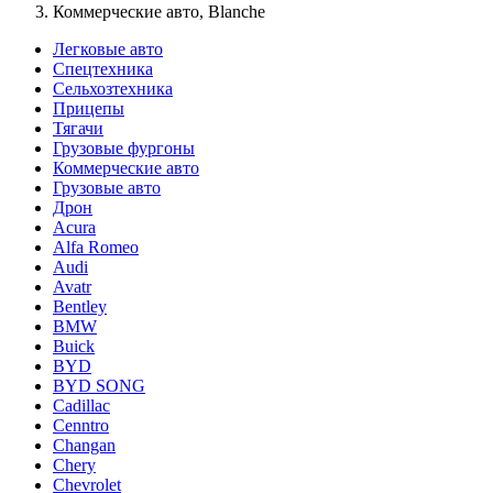
Коммерческие авто, Blanche
Легковые авто
Спецтехника
Сельхозтехника
Прицепы
Тягачи
Грузовые фургоны
Коммерческие авто
Грузовые авто
Дрон
Acura
Alfa Romeo
Audi
Avatr
Bentley
BMW
Buick
BYD
BYD SONG
Cadillac
Cenntro
Changan
Chery
Chevrolet