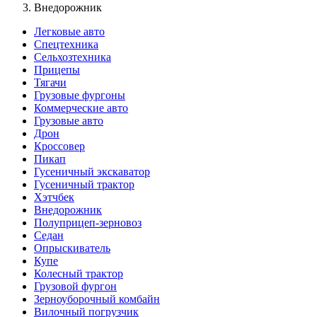
Внедорожник
Легковые авто
Спецтехника
Сельхозтехника
Прицепы
Тягачи
Грузовые фургоны
Коммерческие авто
Грузовые авто
Дрон
Кроссовер
Пикап
Гусеничный экскаватор
Гусеничный трактор
Хэтчбек
Внедорожник
Полуприцеп-зерновоз
Седан
Опрыскиватель
Купе
Колесный трактор
Грузовой фургон
Зерноуборочный комбайн
Вилочный погрузчик