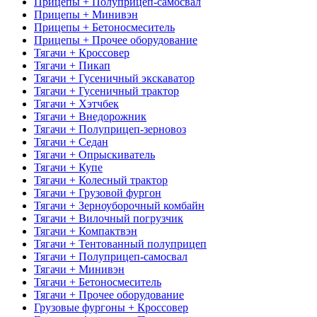
Прицепы + Полуприцеп-самосвал
Прицепы + Минивэн
Прицепы + Бетоносмеситель
Прицепы + Прочее оборудование
Тягачи + Кроссовер
Тягачи + Пикап
Тягачи + Гусеничный экскаватор
Тягачи + Гусеничный трактор
Тягачи + Хэтчбек
Тягачи + Внедорожник
Тягачи + Полуприцеп-зерновоз
Тягачи + Седан
Тягачи + Опрыскиватель
Тягачи + Купе
Тягачи + Колесный трактор
Тягачи + Грузовой фургон
Тягачи + Зерноуборочный комбайн
Тягачи + Вилочный погрузчик
Тягачи + Компактвэн
Тягачи + Тентованный полуприцеп
Тягачи + Полуприцеп-самосвал
Тягачи + Минивэн
Тягачи + Бетоносмеситель
Тягачи + Прочее оборудование
Грузовые фургоны + Кроссовер