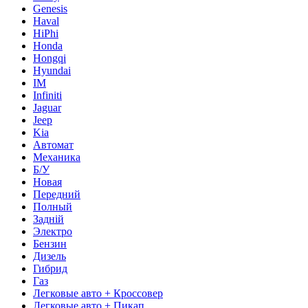
Genesis
Haval
HiPhi
Honda
Hongqi
Hyundai
IM
Infiniti
Jaguar
Jeep
Kia
Автомат
Механика
Б/У
Новая
Передний
Полный
Задній
Электро
Бензин
Дизель
Гибрид
Газ
Легковые авто + Кроссовер
Легковые авто + Пикап