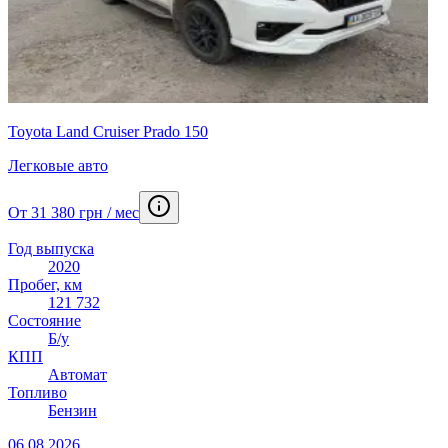
Toyota Land Cruiser Prado 150
Легковые авто
От 31 380 грн / мес
Год выпуска
2020
Пробег, км
121 732
Состояние
Б/у
КПП
Автомат
Топливо
Бензин
06.08.2026