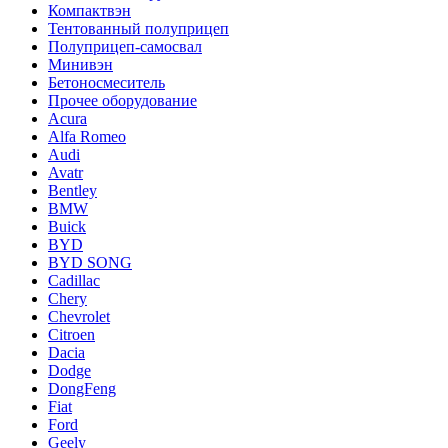
Компактвэн
Тентованный полуприцеп
Полуприцеп-самосвал
Минивэн
Бетоносмеситель
Прочее оборудование
Acura
Alfa Romeo
Audi
Avatr
Bentley
BMW
Buick
BYD
BYD SONG
Cadillac
Chery
Chevrolet
Citroen
Dacia
Dodge
DongFeng
Fiat
Ford
Geely