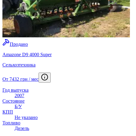
Продано
Amazone D9 4000 Super
Сельхозтехника
От 7432 грн / мес
Год выпуска
2007
Состояние
Б/У
КПП
Не указано
Топливо
Дизель