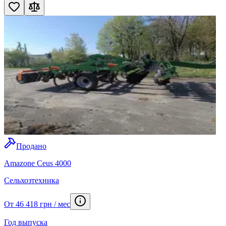
Продано
Amazone Ceus 4000
Сельхозтехника
От 46 418 грн / мес
Год выпуска