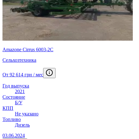
Amazone Cirrus 6003-2C
Сельхозтехника
От 92 614 грн / мес
Год выпуска
2021
Состояние
Б/У
КПП
Не указано
Топливо
Дизель
03.06.2024