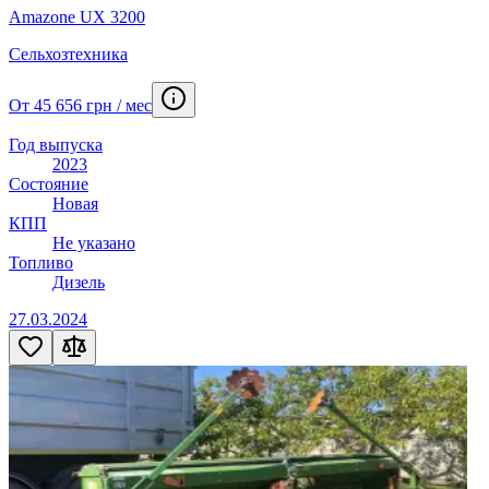
Amazone UX 3200
Сельхозтехника
От 45 656 грн / мес
Год выпуска
2023
Состояние
Новая
КПП
Не указано
Топливо
Дизель
27.03.2024