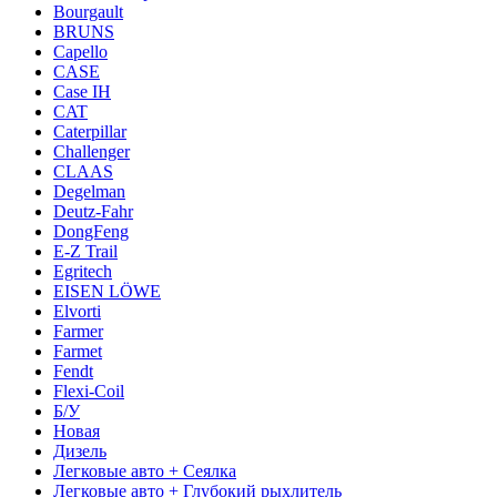
Bourgault
BRUNS
Capello
CASE
Case IH
CAT
Caterpillar
Challenger
CLAAS
Degelman
Deutz-Fahr
DongFeng
E-Z Trail
Egritech
EISEN LÖWE
Elvorti
Farmer
Farmet
Fendt
Flexi-Coil
Б/У
Новая
Дизель
Легковые авто + Сеялка
Легковые авто + Глубокий рыхлитель