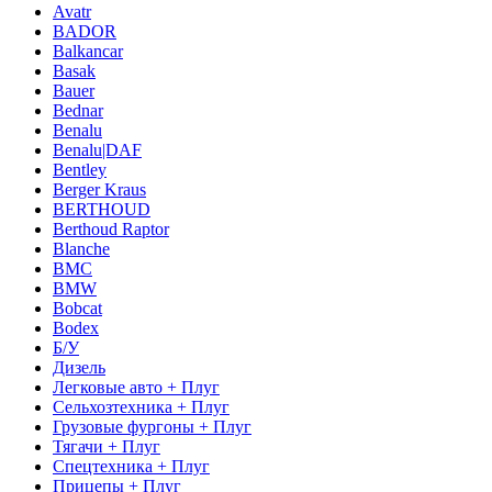
Avatr
BADOR
Balkancar
Basak
Bauer
Bednar
Benalu
Benalu|DAF
Bentley
Berger Kraus
BERTHOUD
Berthoud Raptor
Blanche
BMC
BMW
Bobcat
Bodex
Б/У
Дизель
Легковые авто + Плуг
Сельхозтехника + Плуг
Грузовые фургоны + Плуг
Тягачи + Плуг
Спецтехника + Плуг
Прицепы + Плуг