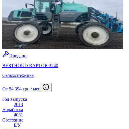
Продано
BERTHOUD RAPTOR 3240
Сельхозтехника
От 54 394 грн / мес
Год выпуска
2013
Наработка
4031
Состояние
Б/У