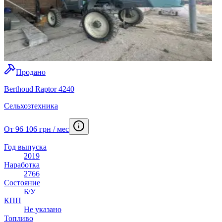
Продано
Berthoud Raptor 4240
Сельхозтехника
От 96 106 грн / мес
Год выпуска
2019
Наработка
2766
Состояние
Б/У
КПП
Не указано
Топливо