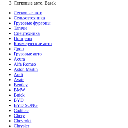
Легковые авто, Basak
Легковые авто
Сельхозтехника
Грузовые фургоны
Тягачи
Спецтехника
Прицепы
Коммерческие авто
Дрон
Грузовые авто
Acura
Alfa Romeo
Aston Martin
Audi
Avatr
Bentley
BMW
Buick
BYD
BYD SONG
Cadillac
Chery
Chevrolet
Chrysler