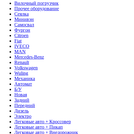
Вилочный погрузчик
Прочее оборудование
Сеялка
Минивэн
Самосвал
Фургон
Citroen
Fiat
IVECO
MAN
Mercedes-Benz
Renault
Volkswagen
Wuling
Механика
Автомат
Б/У
Новая
Задний
Передний
Дизель
Электро
Легковые авто + Кроссовер
Легковые авто + Пикап
Легковые авто + Внедорожник