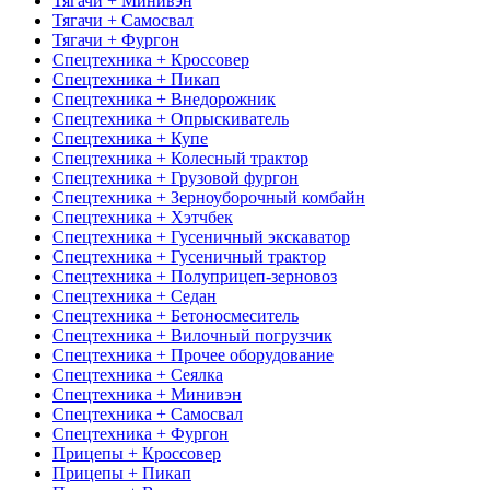
Тягачи + Минивэн
Тягачи + Самосвал
Тягачи + Фургон
Спецтехника + Кроссовер
Спецтехника + Пикап
Спецтехника + Внедорожник
Спецтехника + Опрыскиватель
Спецтехника + Купе
Спецтехника + Колесный трактор
Спецтехника + Грузовой фургон
Спецтехника + Зерноуборочный комбайн
Спецтехника + Хэтчбек
Спецтехника + Гусеничный экскаватор
Спецтехника + Гусеничный трактор
Спецтехника + Полуприцеп-зерновоз
Спецтехника + Седан
Спецтехника + Бетоносмеситель
Спецтехника + Вилочный погрузчик
Спецтехника + Прочее оборудование
Спецтехника + Сеялка
Спецтехника + Минивэн
Спецтехника + Самосвал
Спецтехника + Фургон
Прицепы + Кроссовер
Прицепы + Пикап