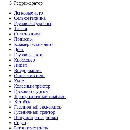
Рефрижератор
Легковые авто
Сельхозтехника
Грузовые фургоны
Тягачи
Спецтехника
Прицепы
Коммерческие авто
Дрон
Грузовые авто
Кроссовер
Пикап
Внедорожник
Опрыскиватель
Купе
Колесный трактор
Грузовой фургон
Зерноуборочный комбайн
Хэтчбек
Гусеничный экскаватор
Гусеничный трактор
Полуприцеп-зерновоз
Седан
Бетоносмеситель