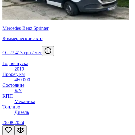
Mercedes-Benz Sprinter
Коммерческие авто
От 27 413 грн / мес
Год выпуска
2019
Пробег, км
460 000
Состояние
Б/У
КПП
Механика
Топливо
Дизель
26.08.2024