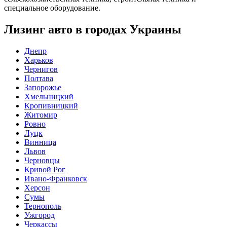
специальное оборудование.
Лизинг авто в городах Украины
Днепр
Харьков
Чернигов
Полтава
Запорожье
Хмельницкий
Кропивницкий
Житомир
Ровно
Луцк
Винница
Львов
Черновцы
Кривой Рог
Ивано-Франковск
Херсон
Сумы
Тернополь
Ужгород
Черкассы