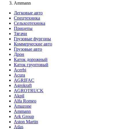
Ammann
Легковые авто
Спецтехника
Сельхозтехника
Прицепы
Тягачи
Грузовые фургоны
Коммерческие авто
Грузовые авто
Дрон
Каток дорожный
Каток грунтовый
Acerbi
Acura
AGRIFAC
Agrokraft
AGROTRUCK
Akpil
Alfa Romeo
Amazone
Ammann
Ark Group
Aston Martin
Atlas