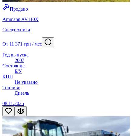
Продано
Ammann AV110X
Спецтехника
От 11 371 грн / мес
Год выпуска
2007
Состояние
Б/У
КПП
Не указано
Топливо
Дизель
08.11.2025