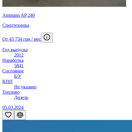
Ammann AP 240
Спецтехника
От 43 734 грн / мес
Год выпуска
2012
Наработка
5841
Состояние
Б/У
КПП
Не указано
Топливо
Дизель
05.03.2024