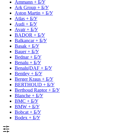
Ammann + Б/У
Ark Group + Б/У
Aston Martin + Б/У
Atlas + Б/У
Audi + Б/У
Avatr + Б/У
BADOR + Б/У
Balkancar + Б/У
Basak + Б/У
Bauer + Б/У
Bednar + Б/У
Benalu + Б/У
Benalu|DAF + Б/У
Bentley + Б/У
Berger Kraus + Б/У
BERTHOUD + Б/У
Berthoud Raptor + Б/У
Blanche + Б/У
BMC + Б/У
BMW + Б/У
Bobcat + Б/У
Bodex + Б/У