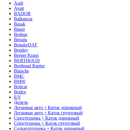
Audi
Avatr
BADOR
Balkancar
Basak
Bauer
Bednar
Benalu
Benalu|DAF
Bentley
Berger Kraus
BERTHOUD
Berthoud Raptor
Blanche
BMC
BMW
Bobcat
Bodex
Б/У
Дизель
Легковые авто + Каток дорожный
Легковые авто + Каток грунтовый
Спецтехника + Каток дорожный
Спецтехника + Каток грунтовый
Сельхозтехника + Каток дорожный