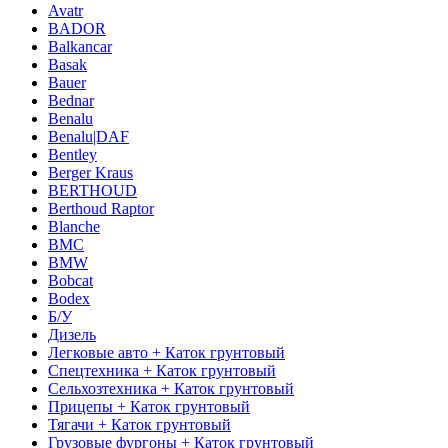
Avatr
BADOR
Balkancar
Basak
Bauer
Bednar
Benalu
Benalu|DAF
Bentley
Berger Kraus
BERTHOUD
Berthoud Raptor
Blanche
BMC
BMW
Bobcat
Bodex
Б/У
Дизель
Легковые авто + Каток грунтовый
Спецтехника + Каток грунтовый
Сельхозтехника + Каток грунтовый
Прицепы + Каток грунтовый
Тягачи + Каток грунтовый
Грузовые фургоны + Каток грунтовый